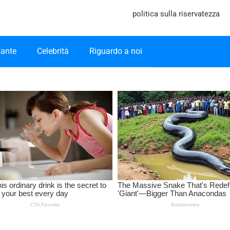
politica sulla riservatezza
sante
Celebrità
Riguardo a noi