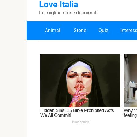
Love Italia
Skip
to
Le migliori storie di animali
content
Animali
Storie
Quiz
Interes