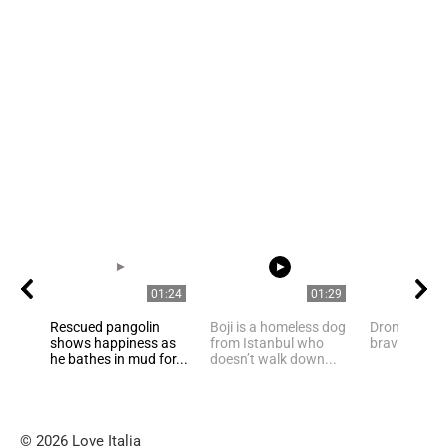
01:24
01:29
Rescued pangolin
Boji is a homeless dog
Drongo is an
shows happiness as
from Istanbul who
brave mini-r
he bathes in mud for...
doesn’t walk down...
© 2026 Love Italia