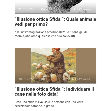
31.01.2024
Quiz
892 views
“Illusione ottica Sfida “: Quale animale
vedi per primo?
“Hai un’immaginazione eccezionale?“ Se ti senti giù di
morale, abbiamo qualcosa che può sollevarti.
30.01.2024
Quiz
1,442 views
“Illusione ottica Sfida “: Individuare il
cane nella foto data!
Ecco una sfida visiva: solo le persone con una vista
eccezionale saranno in grado