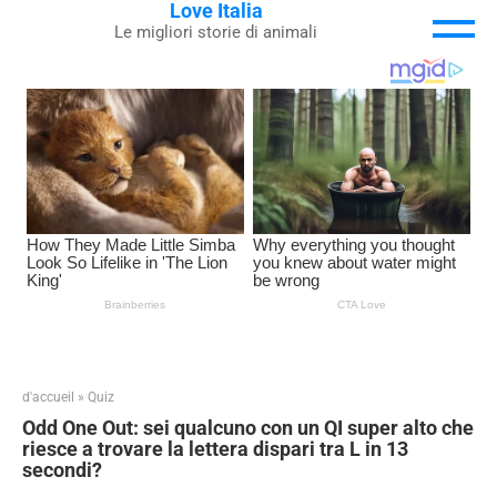
Love Italia
Skip
Le migliori storie di animali
to
content
d'accueil
»
Quiz
Odd One Out: sei qualcuno con un QI super alto che
riesce a trovare la lettera dispari tra L in 13
secondi?