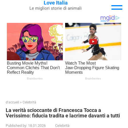
Love Italia
Skip
Le migliori storie di animali
to
content
d'accueil
»
Celebrità
La verità scioccante di Francesca Tocca a
Verissimo: fiducia tradita e lacrime davanti a tutti
Published by:
18.01.2026
Celebrità