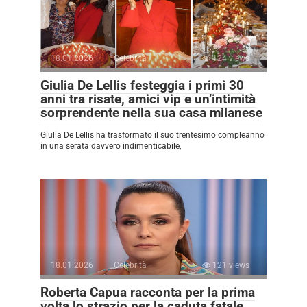
18.01.2026
Celebrità
124 views
Giulia De Lellis festeggia i primi 30
anni tra risate, amici vip e un’intimità
sorprendente nella sua casa milanese
Giulia De Lellis ha trasformato il suo trentesimo compleanno
in una serata davvero indimenticabile,
18.01.2026
Celebrità
121 views
Roberta Capua racconta per la prima
volta lo strazio per la caduta fatale