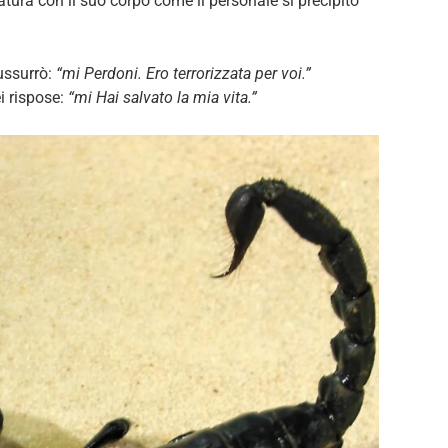
ura con il suo corpo come il personale si precipitò
ussurrò:
“mi Perdoni. Ero terrorizzata per voi.”
ei rispose:
“mi Hai salvato la mia vita.”