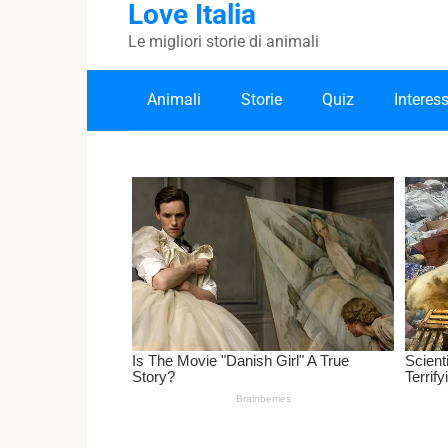
Love Italia
Skip
to
Le migliori storie di animali
content
Animali
Storie
Quiz
Interes