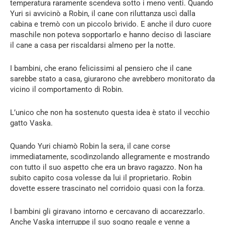
temperatura raramente scendeva sotto i meno venti. Quando
Yuri si avvicinò a Robin, il cane con riluttanza uscì dalla
cabina e tremò con un piccolo brivido. E anche il duro cuore
maschile non poteva sopportarlo e hanno deciso di lasciare
il cane a casa per riscaldarsi almeno per la notte.
I bambini, che erano felicissimi al pensiero che il cane
sarebbe stato a casa, giurarono che avrebbero monitorato da
vicino il comportamento di Robin.
L’unico che non ha sostenuto questa idea è stato il vecchio
gatto Vaska.
Quando Yuri chiamò Robin la sera, il cane corse
immediatamente, scodinzolando allegramente e mostrando
con tutto il suo aspetto che era un bravo ragazzo. Non ha
subito capito cosa volesse da lui il proprietario. Robin
dovette essere trascinato nel corridoio quasi con la forza.
I bambini gli giravano intorno e cercavano di accarezzarlo.
Anche Vaska interruppe il suo sogno regale e venne a