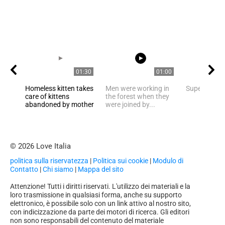
01:30
01:00
Homeless kitten takes
Men were working in
Super Nice C
care of kittens
the forest when they
abandoned by mother
were joined by...
© 2026 Love Italia
politica sulla riservatezza
|
Politica sui cookie
|
Modulo di
Contatto
|
Chi siamo
|
Mappa del sito
Attenzione! Tutti i diritti riservati. L'utilizzo dei materiali e la
loro trasmissione in qualsiasi forma, anche su supporto
elettronico, è possibile solo con un link attivo al nostro sito,
con indicizzazione da parte dei motori di ricerca. Gli editori
non sono responsabili del contenuto del materiale