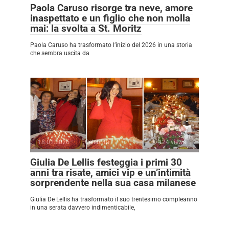
Paola Caruso risorge tra neve, amore
inaspettato e un figlio che non molla
mai: la svolta a St. Moritz
Paola Caruso ha trasformato l’inizio del 2026 in una storia
che sembra uscita da
18.01.2026
Celebrità
124 views
Giulia De Lellis festeggia i primi 30
anni tra risate, amici vip e un’intimità
sorprendente nella sua casa milanese
Giulia De Lellis ha trasformato il suo trentesimo compleanno
in una serata davvero indimenticabile,