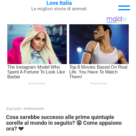
Love Italia
Skip
Le migliori storie di animali
to
content
d'accueil
»
Interessante
Cosa sarebbe successo alle prime quintuple
sorelle al mondo in seguito? 😫 Come appaiono
ora? 💔