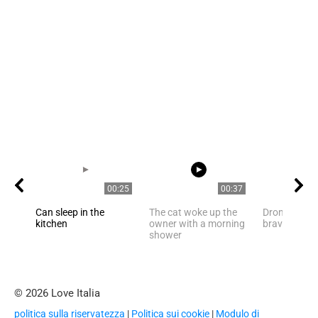
00:25
00:37
Can sleep in the
The cat woke up the
Drongo is an
kitchen
owner with a morning
brave mini-r
shower
© 2026 Love Italia
politica sulla riservatezza
|
Politica sui cookie
|
Modulo di