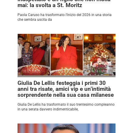
mai: la svolta a St. Moritz
Paola Caruso ha trasformato l’inizio del 2026 in una storia
che sembra uscita da
18.01.2026
Celebrità
124 views
Giulia De Lellis festeggia i primi 30
anni tra risate, amici vip e un’intimità
sorprendente nella sua casa milanese
Giulia De Lellis ha trasformato il suo trentesimo compleanno
in una serata davvero indimenticabile,