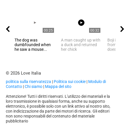
00:25
00:32
The dog was
A man caught up with
Boji is a ho
dumbfounded when
a duck and returned
from Istanb
he saw a mouse...
her chick
doesn’t walk
© 2026 Love Italia
politica sulla riservatezza
|
Politica sui cookie
|
Modulo di
Contatto
|
Chi siamo
|
Mappa del sito
Attenzione! Tutti i diritti riservati. L'utilizzo dei materiali e la
loro trasmissione in qualsiasi forma, anche su supporto
elettronico, è possibile solo con un link attivo al nostro sito,
con indicizzazione da parte dei motori di ricerca. Gli editori
non sono responsabili del contenuto del materiale
pubblicitario