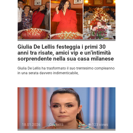
18.01.2026
Celebrità
124 views
Giulia De Lellis festeggia i primi 30
anni tra risate, amici vip e un’intimità
sorprendente nella sua casa milanese
Giulia De Lellis ha trasformato il suo trentesimo compleanno
in una serata davvero indimenticabile,
18.01.2026
Celebrità
123 views