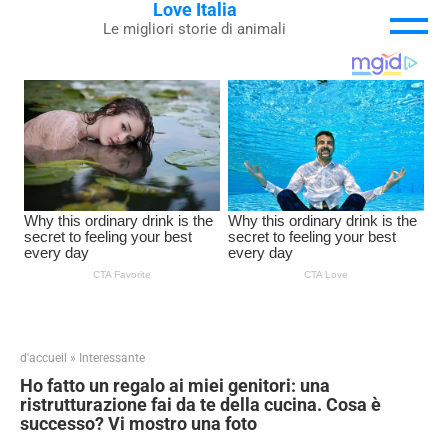
Love Italia
Skip
Le migliori storie di animali
to
content
d'accueil
»
Interessante
Ho fatto un regalo ai miei genitori: una
ristrutturazione fai da te della cucina. Cosa è
successo? Vi mostro una foto