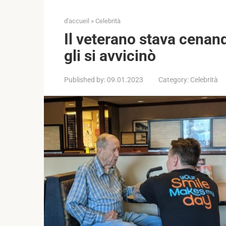
d'accueil
»
Celebrità
Il veterano stava cenand
gli si avvicinò
Published by:
09.01.2023
Category:
Celebrità