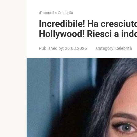
d'accueil
»
Celebrità
Incredibile! Ha cresciut
Hollywood! Riesci a indo
Published by:
26.08.2025
Category:
Celebrità