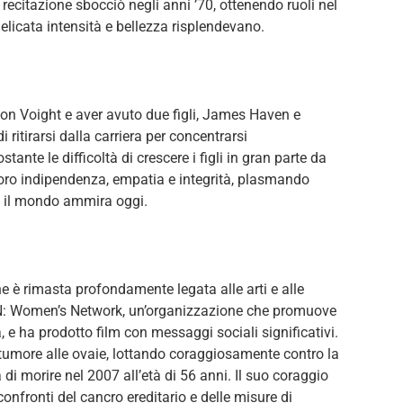
a recitazione sbocciò negli anni ’70, ottenendo ruoli nel
delicata intensità e bellezza risplendevano.
Jon Voight e aver avuto due figli, James Haven e
 ritirarsi dalla carriera per concentrarsi
nte le difficoltà di crescere i figli in gran parte da
a loro indipendenza, empatia e integrità, plasmando
 il mondo ammira oggi.
ne è rimasta profondamente legata alle arti e alle
: Women’s Network, un’organizzazione che promuove
e ha prodotto film con messaggi sociali significativi.
 tumore alle ovaie, lottando coraggiosamente contro la
di morire nel 2007 all’età di 56 anni. Il suo coraggio
confronti del cancro ereditario e delle misure di