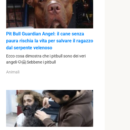
Pit Bull Guardian Angel: il cane senza
paura rischia la vita per salvare il ragazzo
dal serpente velenoso
Ecco cosa dimostra che i pitbull sono dei veri
angeli 🐶🤗 Sebbene i pitbull
Animali