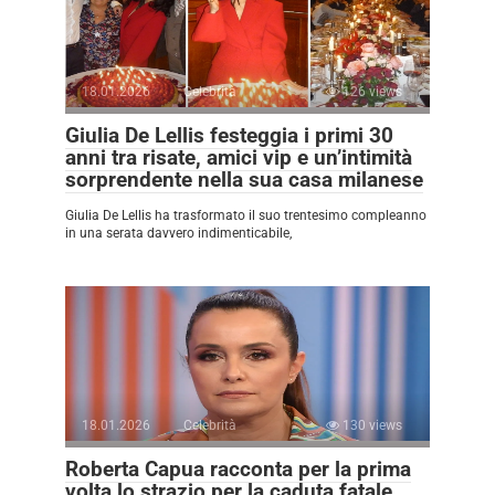
18.01.2026
Celebrità
126 views
Giulia De Lellis festeggia i primi 30
anni tra risate, amici vip e un’intimità
sorprendente nella sua casa milanese
Giulia De Lellis ha trasformato il suo trentesimo compleanno
in una serata davvero indimenticabile,
18.01.2026
Celebrità
130 views
Roberta Capua racconta per la prima
volta lo strazio per la caduta fatale