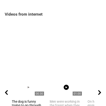
Videos from internet
00:30
01:00
The dog is funny
Men were working in
On his own, 
trying to go through
the forest when they
engineer hel