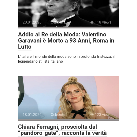
20.01.2026
Celebrità
118 views
Addio al Re della Moda: Valentino
Garavani è Morto a 93 Anni, Roma in
Lutto
L’Italia e il mondo della moda sono in profonda tristezza: il
leggendario stilista italiano
18.01.2026
Celebrità
123 views
Chiara Ferragni, prosciolta dal
“pandoro-gate”, racconta la verità