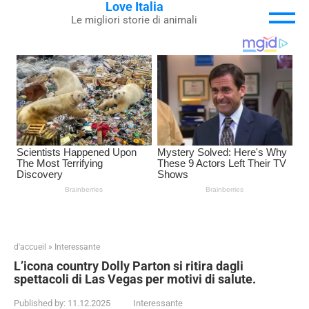
Love Italia
Skip
Le migliori storie di animali
to
content
d'accueil
»
Interessante
L’icona country Dolly Parton si ritira dagli
spettacoli di Las Vegas per motivi di salute.
Published by:
11.12.2025
Interessante