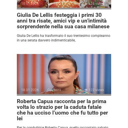
18.01.2026
Celebrità
124 views
Giulia De Lellis festeggia i primi 30
anni tra risate, amici vip e un’intimità
sorprendente nella sua casa milanese
Giulia De Lellis ha trasformato il suo trentesimo compleanno
in una serata davvero indimenticabile,
18.01.2026
Celebrità
122 views
Roberta Capua racconta per la prima
volta lo strazio per la caduta fatale
che ha ucciso l’uomo che fu tutto per
lei
Per la conduttrice Roberta Capua, quello raccontato sabato