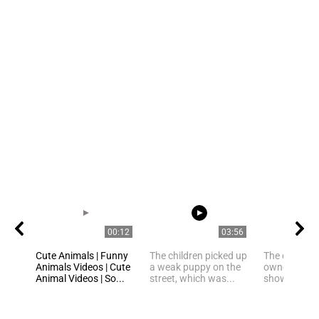
00:12
03:56
Cute Animals | Funny
The children picked up
The cat wok
Animals Videos | Cute
a weak puppy on the
owner with 
Animal Videos | So...
street, which was...
shower