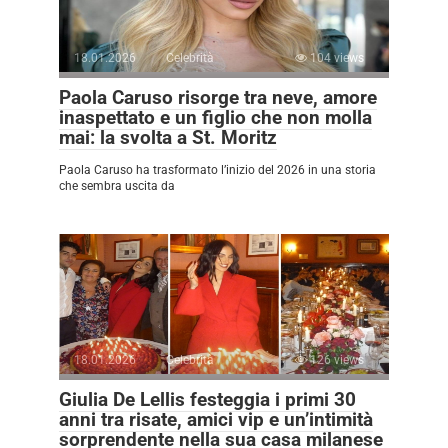
18.01.2026
Celebrità
104 views
Paola Caruso risorge tra neve, amore
inaspettato e un figlio che non molla
mai: la svolta a St. Moritz
Paola Caruso ha trasformato l’inizio del 2026 in una storia
che sembra uscita da
18.01.2026
Celebrità
126 views
Giulia De Lellis festeggia i primi 30
anni tra risate, amici vip e un’intimità
sorprendente nella sua casa milanese