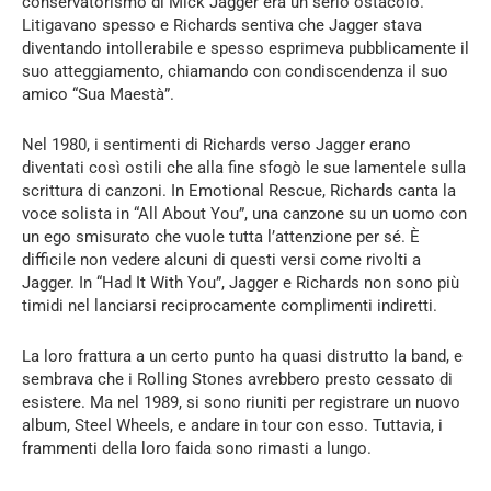
conservatorismo di Mick Jagger era un serio ostacolo.
Litigavano spesso e Richards sentiva che Jagger stava
diventando intollerabile e spesso esprimeva pubblicamente il
suo atteggiamento, chiamando con condiscendenza il suo
amico “Sua Maestà”.
Nel 1980, i sentimenti di Richards verso Jagger erano
diventati così ostili che alla fine sfogò le sue lamentele sulla
scrittura di canzoni. In Emotional Rescue, Richards canta la
voce solista in “All About You”, una canzone su un uomo con
un ego smisurato che vuole tutta l’attenzione per sé. È
difficile non vedere alcuni di questi versi come rivolti a
Jagger. In “Had It With You”, Jagger e Richards non sono più
timidi nel lanciarsi reciprocamente complimenti indiretti.
La loro frattura a un certo punto ha quasi distrutto la band, e
sembrava che i Rolling Stones avrebbero presto cessato di
esistere. Ma nel 1989, si sono riuniti per registrare un nuovo
album, Steel Wheels, e andare in tour con esso. Tuttavia, i
frammenti della loro faida sono rimasti a lungo.