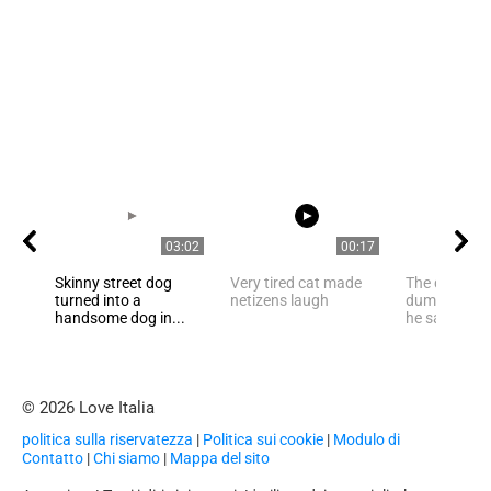
03:02
00:17
Skinny street dog
Very tired cat made
The dog wa
turned into a
netizens laugh
dumbfound
handsome dog in...
he saw a mo
© 2026 Love Italia
politica sulla riservatezza
|
Politica sui cookie
|
Modulo di
Contatto
|
Chi siamo
|
Mappa del sito