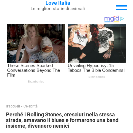
Love Italia
Skip
Le migliori storie di animali
to
content
d'accueil
»
Celebrità
Perché i Rolling Stones, cresciuti nella stessa
strada, amavano il blues e formarono una band
insieme, divennero nemici