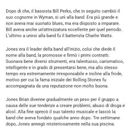
Dopo di che, il bassista Bill Perks, che in seguito cambiò il
suo cognome in Wyman, si unì alla band. Era più grande e
non aveva mai suonato blues, ma era disposto a imparare.
Bill aveva anche un’attrezzatura eccellente per quel periodo.
L’ultimo a unirsi alla band fu il batterista Charlie Watts.
Jones era il leader della band all’inizio, colui che diede il
nome alla band, la promosse e firmò i primi contratti.
Suonava bene diversi strumenti, era talentuoso, carismatico,
intelligente e in grado di presentarsi bene, ma allo stesso
tempo era estremamente irresponsabile e incline alla frode,
motivo per cui la fama iniziale dei Rolling Stones fu
accompagnata da una reputazione non molto buona.
Jones Brian divenne gradualmente un peso per il gruppo a
causa delle sue tendenze a creare problemi, abuso di droga e
alcol. Alla fine sprecò il suo talento musicale e lasciò la
band che aveva fondato qualche anno dopo. Tre settimane
dopo, Jones annegò misteriosamente nella sua piscina.