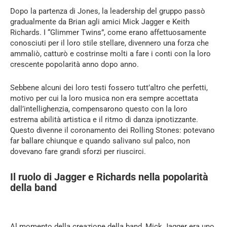
Dopo la partenza di Jones, la leadership del gruppo passò
gradualmente da Brian agli amici Mick Jagger e Keith
Richards. I “Glimmer Twins”, come erano affettuosamente
conosciuti per il loro stile stellare, divennero una forza che
ammaliò, catturò e costrinse molti a fare i conti con la loro
crescente popolarità anno dopo anno.
Sebbene alcuni dei loro testi fossero tutt’altro che perfetti,
motivo per cui la loro musica non era sempre accettata
dall’intellighenzia, compensarono questo con la loro
estrema abilità artistica e il ritmo di danza ipnotizzante.
Questo divenne il coronamento dei Rolling Stones: potevano
far ballare chiunque e quando salivano sul palco, non
dovevano fare grandi sforzi per riuscirci.
Il ruolo di Jagger e Richards nella popolarità
della band
Al momento della creazione della band, Mick Jagger era uno