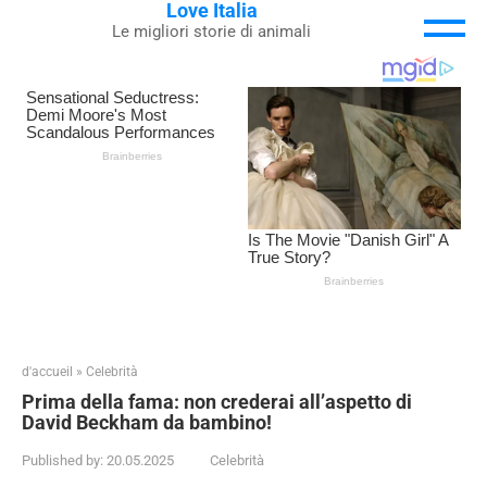
Love Italia
Skip
Le migliori storie di animali
to
content
d'accueil
»
Celebrità
Prima della fama: non crederai all’aspetto di
David Beckham da bambino!
Published by:
20.05.2025
Celebrità