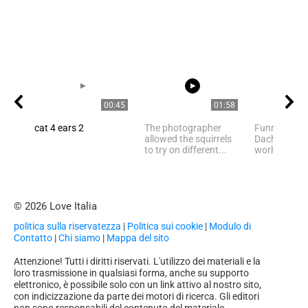
00:45
01:58
cat 4 ears 2
The photographer
Funny Mini
allowed the squirrels
Dachshund 
to try on different...
world,Breedi
© 2026 Love Italia
politica sulla riservatezza
|
Politica sui cookie
|
Modulo di
Contatto
|
Chi siamo
|
Mappa del sito
Attenzione! Tutti i diritti riservati. L'utilizzo dei materiali e la
loro trasmissione in qualsiasi forma, anche su supporto
elettronico, è possibile solo con un link attivo al nostro sito,
con indicizzazione da parte dei motori di ricerca. Gli editori
non sono responsabili del contenuto del materiale