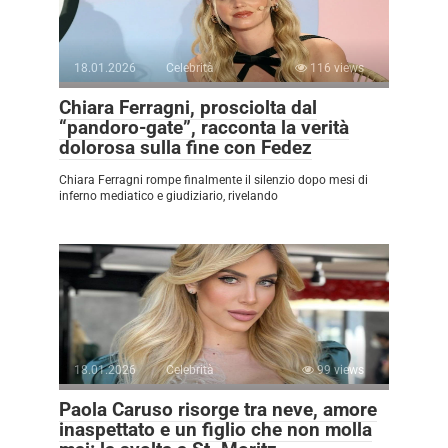
18.01.2026
Celebrità
116 views
Chiara Ferragni, prosciolta dal
“pandoro-gate”, racconta la verità
dolorosa sulla fine con Fedez
Chiara Ferragni rompe finalmente il silenzio dopo mesi di
inferno mediatico e giudiziario, rivelando
18.01.2026
Celebrità
99 views
Paola Caruso risorge tra neve, amore
inaspettato e un figlio che non molla