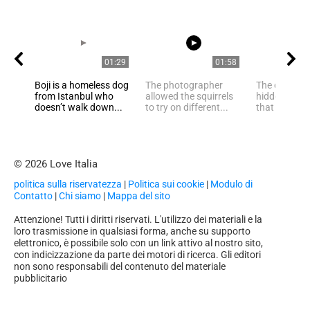
01:29
01:58
Boji is a homeless dog
The photographer
The cat was 
from Istanbul who
allowed the squirrels
hidden amon
doesn’t walk down...
to try on different...
that even th
© 2026 Love Italia
politica sulla riservatezza
|
Politica sui cookie
|
Modulo di
Contatto
|
Chi siamo
|
Mappa del sito
Attenzione! Tutti i diritti riservati. L'utilizzo dei materiali e la
loro trasmissione in qualsiasi forma, anche su supporto
elettronico, è possibile solo con un link attivo al nostro sito,
con indicizzazione da parte dei motori di ricerca. Gli editori
non sono responsabili del contenuto del materiale
pubblicitario