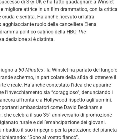
r successo di Sky UK e ha fatto guadagnare a Winslet
migliore attrice in un film drammatico, con la critica
 cruda e sentita. Ha anche ricevuto un’altra
 agghiacciante ruolo della cancelliera Elena
l dramma politico satirico della HBO
The
a dedizione si è distinta.
 giugno a
60 Minutes
, la Winslet ha parlato del lungo e
rande schermo, in particolare della sfida di ottenere il
te e reale. Ha anche contestato l’idea che apparire
e l’invecchiamento sia “coraggioso”, denunciando i
ncora affrontare a Hollywood rispetto agli uomini.
a importanti ambasciatori come David Beckham e
n, che celebra il suo 35° anniversario di promozione
rtigianato rurale e dell’emancipazione dei giovani.
 ribadito il suo impegno per la protezione del pianeta
 dichiarando: “Sono al vostro fianco”.