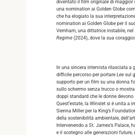
diventato il film originale di maggio
una nomination ai Golden Globe come 
che ha elogiato la sua interpretazione
nomination ai Golden Globe per il suo
Vernham, una dittatrice instabile, ne
Regime
(2024), dove la sua coraggios
In una sincera intervista rilasciata a
difficile percorso per portare
Lee
sul g
supporto per un film su una donna for
sullo schermo senza trucco o mostrar
doppi standard che le donne devono a
Quest’estate, la Winslet si è unita 
Sienna Miller per la King’s Foundatio
della sostenibilità ambientale, dell’a
Intervenendo a St. James’s Palace, ha
e il sostegno alle generazioni future,