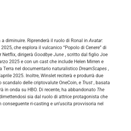
a diminuire. Riprenderà il ruolo di Ronal in
Avatar:
 2025, che esplora il vulcanico “Popolo di Cenere” di
 Netflix, dirigerà
Goodbye June
, scritto dal figlio Joe
marzo 2025 e con un cast che include Helen Mirren e
 a Terra nel documentario naturalistico
DreamScapes
,
’aprile 2025. Inoltre, Winslet reciterà e produrrà due
lo scandalo delle criptovalute OneCoin, e
Trust
, basata
rà in onda su HBO. Di recente, ha abbandonato
The
dimettendosi sia dal ruolo di attrice protagonista che
n conseguente ri-casting e un’uscita provvisoria nel