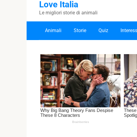
Love Italia
Skip
to
Le migliori storie di animali
content
Animali
Storie
Quiz
Interes