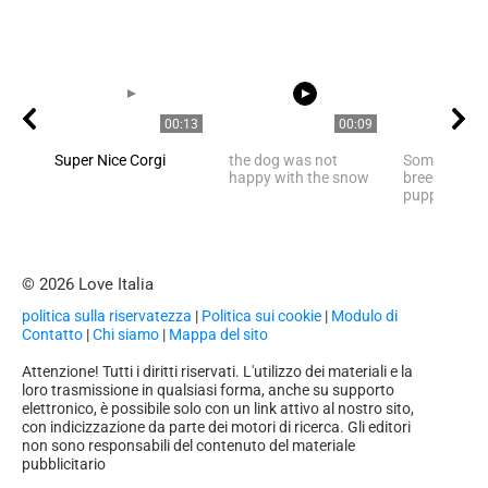
00:13
00:09
Super Nice Corgi
the dog was not
Someone dec
happy with the snow
breed nosel
puppies
© 2026 Love Italia
politica sulla riservatezza
|
Politica sui cookie
|
Modulo di
Contatto
|
Chi siamo
|
Mappa del sito
Attenzione! Tutti i diritti riservati. L'utilizzo dei materiali e la
loro trasmissione in qualsiasi forma, anche su supporto
elettronico, è possibile solo con un link attivo al nostro sito,
con indicizzazione da parte dei motori di ricerca. Gli editori
non sono responsabili del contenuto del materiale
pubblicitario