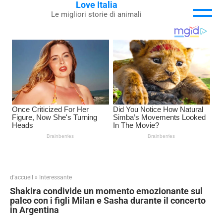
Love Italia
Skip
Le migliori storie di animali
to
content
d'accueil
»
Interessante
Shakira condivide un momento emozionante sul
palco con i figli Milan e Sasha durante il concerto
in Argentina