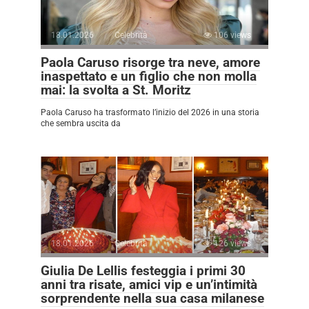
18.01.2026
Celebrità
106 views
Paola Caruso risorge tra neve, amore
inaspettato e un figlio che non molla
mai: la svolta a St. Moritz
Paola Caruso ha trasformato l’inizio del 2026 in una storia
che sembra uscita da
18.01.2026
Celebrità
126 views
Giulia De Lellis festeggia i primi 30
anni tra risate, amici vip e un’intimità
sorprendente nella sua casa milanese