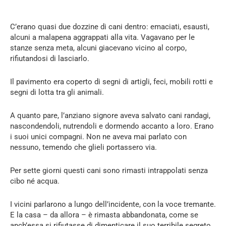
C’erano quasi due dozzine di cani dentro: emaciati, esausti,
alcuni a malapena aggrappati alla vita. Vagavano per le
stanze senza meta, alcuni giacevano vicino al corpo,
rifiutandosi di lasciarlo.
Il pavimento era coperto di segni di artigli, feci, mobili rotti e
segni di lotta tra gli animali.
A quanto pare, l’anziano signore aveva salvato cani randagi,
nascondendoli, nutrendoli e dormendo accanto a loro. Erano
i suoi unici compagni. Non ne aveva mai parlato con
nessuno, temendo che glieli portassero via.
Per sette giorni questi cani sono rimasti intrappolati senza
cibo né acqua.
I vicini parlarono a lungo dell’incidente, con la voce tremante.
E la casa – da allora – è rimasta abbandonata, come se
anch’essa si rifiutasse di dimenticare il suo terribile segreto.