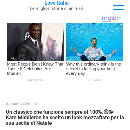
Love Italia
Skip
Le migliori storie di animali
to
content
d'accueil
»
Celebrità
Un classico che funziona sempre al 100%.😍💫
Kate Middleton ha scelto un look mozzafiato per la
sua uscita di Natale