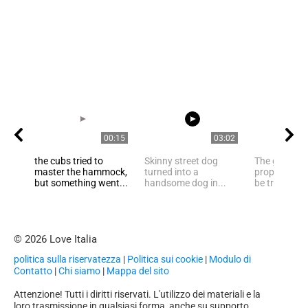
00:15
03:02
the cubs tried to
Skinny street dog
The guy mad
master the hammock,
turned into a
proposal to t
but something went...
handsome dog in...
be treated to
© 2026 Love Italia
politica sulla riservatezza
|
Politica sui cookie
|
Modulo di
Contatto
|
Chi siamo
|
Mappa del sito
Attenzione! Tutti i diritti riservati. L'utilizzo dei materiali e la
loro trasmissione in qualsiasi forma, anche su supporto