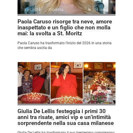
18.01.2026
Celebrità
104 views
Paola Caruso risorge tra neve, amore
inaspettato e un figlio che non molla
mai: la svolta a St. Moritz
Paola Caruso ha trasformato l’inizio del 2026 in una storia
che sembra uscita da
18.01.2026
Celebrità
125 views
Giulia De Lellis festeggia i primi 30
anni tra risate, amici vip e un’intimità
sorprendente nella sua casa milanese
Giulia De Lellis ha trasformato il suo trentesimo compleanno