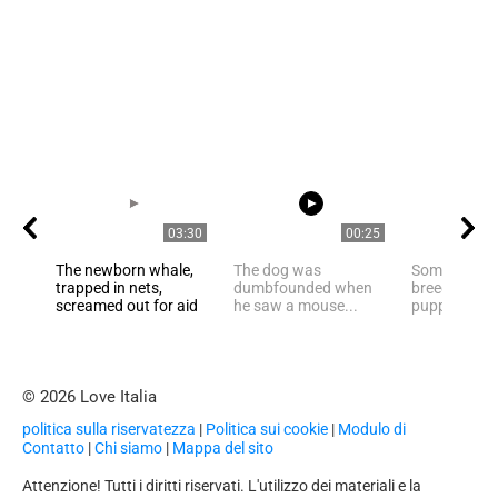
03:30
00:25
The newborn whale,
The dog was
Someone dec
trapped in nets,
dumbfounded when
breed nosel
screamed out for aid
he saw a mouse...
puppies
© 2026 Love Italia
politica sulla riservatezza
|
Politica sui cookie
|
Modulo di
Contatto
|
Chi siamo
|
Mappa del sito
Attenzione! Tutti i diritti riservati. L'utilizzo dei materiali e la