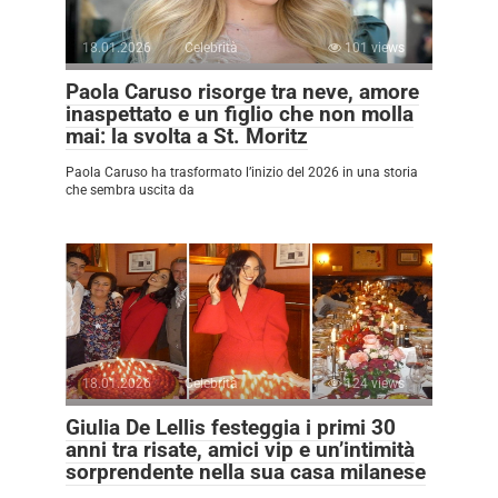
18.01.2026
Celebrità
101 views
Paola Caruso risorge tra neve, amore
inaspettato e un figlio che non molla
mai: la svolta a St. Moritz
Paola Caruso ha trasformato l’inizio del 2026 in una storia
che sembra uscita da
18.01.2026
Celebrità
124 views
Giulia De Lellis festeggia i primi 30
anni tra risate, amici vip e un’intimità
sorprendente nella sua casa milanese