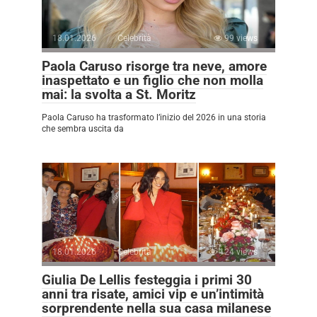
18.01.2026
Celebrità
99 views
Paola Caruso risorge tra neve, amore
inaspettato e un figlio che non molla
mai: la svolta a St. Moritz
Paola Caruso ha trasformato l’inizio del 2026 in una storia
che sembra uscita da
18.01.2026
Celebrità
124 views
Giulia De Lellis festeggia i primi 30
anni tra risate, amici vip e un’intimità
sorprendente nella sua casa milanese