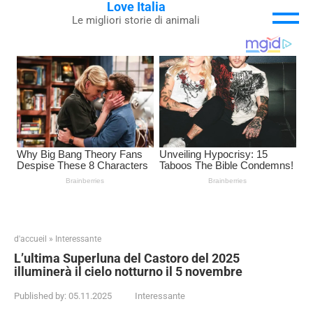
Love Italia
Skip
Le migliori storie di animali
to
content
d'accueil
»
Interessante
L’ultima Superluna del Castoro del 2025
illuminerà il cielo notturno il 5 novembre
Published by:
05.11.2025
Interessante