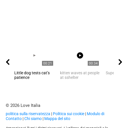
00:21
00:34
Little dog tests cat’s
kitten waves at people
Super Nice C
patience
at sshelter
© 2026 Love Italia
politica sulla riservatezza
|
Politica sui cookie
|
Modulo di
Contatto
|
Chi siamo
|
Mappa del sito